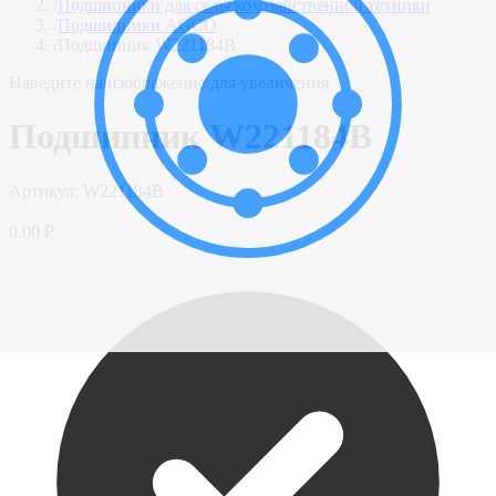
/
Подшипники для сельскохозяйственной техники
/
Подшипники AGCO
/
Подшипник W221184B
Наведите на изображение для увеличения
Подшипник W221184B
Артикул:
W221184B
0,00 ₽