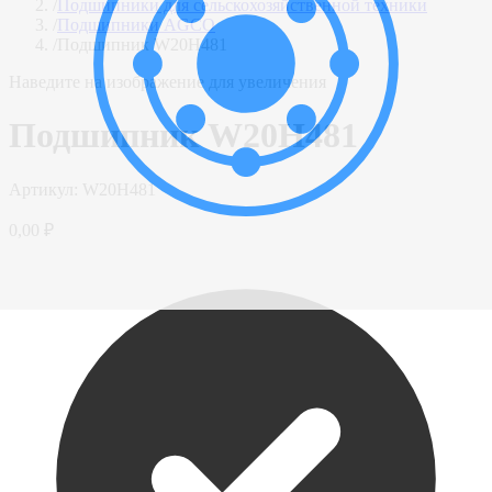
/
Подшипники для сельскохозяйственной техники
/
Подшипники AGCO
/
Подшипник W20H481
Наведите на изображение для увеличения
Подшипник W20H481
Артикул:
W20H481
0,00 ₽