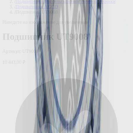
/
Подшипники для сельскохозяйственной техники
/
Подшипники AGCO
/
Подшипник UT9008
Наведите на изображение для увеличения
Подшипник UT9008
Артикул:
UT9008
10 443,00 ₽