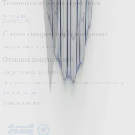
Технические характеристики
Бренд:
Agco
Вес (кг)
:
1.468
С этим товаром часто покупают
Загрузка рекомендаций...
Отзывы покупателей
Средняя оценка:
0.0
·
0
отзывов
Оставить отзыв могут только авторизованные покупатели.
Войти в аккаунт
Отзывов пока нет.