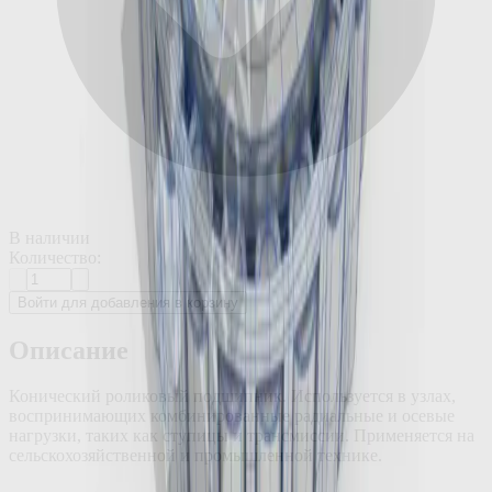
В наличии
Количество:
Войти для добавления в корзину
Описание
Конический роликовый подшипник. Используется в узлах,
воспринимающих комбинированные радиальные и осевые
нагрузки, таких как ступицы и трансмиссии. Применяется на
сельскохозяйственной и промышленной технике.