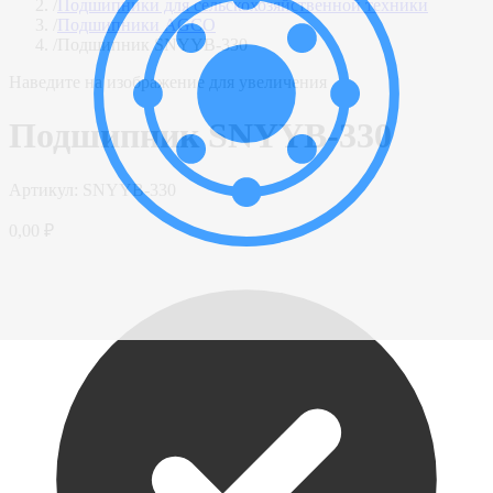
/
Подшипники для сельскохозяйственной техники
/
Подшипники AGCO
/
Подшипник SNYYB-330
Наведите на изображение для увеличения
Подшипник SNYYB-330
Артикул:
SNYYB-330
0,00 ₽