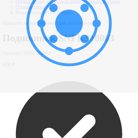
/
Подшипники для сельскохозяйственной техники
/
Подшипники AGCO
/
Подшипник SNFK310063
Наведите на изображение для увеличения
Подшипник SNFK310063
Артикул:
SNFK310063
0,00 ₽