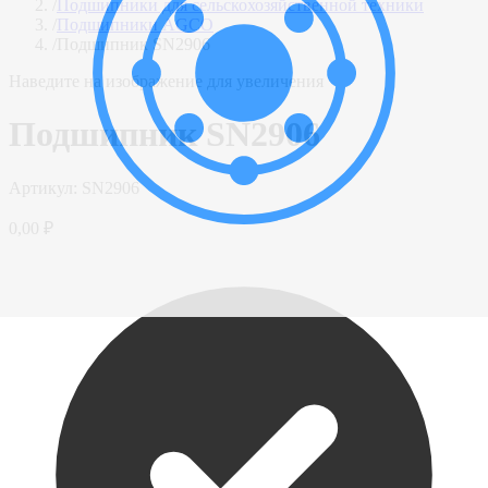
/
Подшипники для сельскохозяйственной техники
/
Подшипники AGCO
/
Подшипник SN2906
Наведите на изображение для увеличения
Подшипник SN2906
Артикул:
SN2906
0,00 ₽