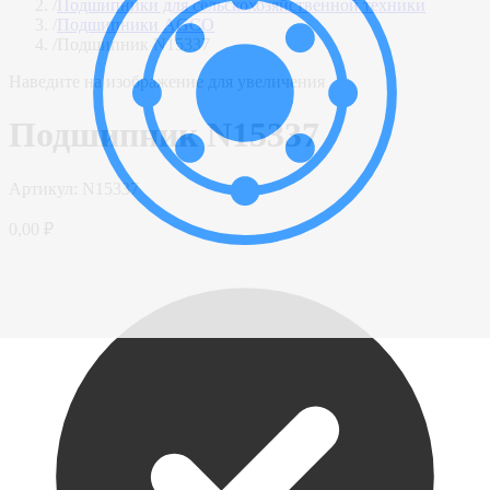
/
Подшипники для сельскохозяйственной техники
/
Подшипники AGCO
/
Подшипник N15337
Наведите на изображение для увеличения
Подшипник N15337
Артикул:
N15337
0,00 ₽