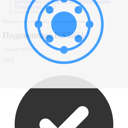
/
Подшипники для сельскохозяйственной техники
/
Подшипники AGCO
/
Подшипник KS5031
Наведите на изображение для увеличения
Подшипник KS5031
Артикул:
KS5031
0,00 ₽