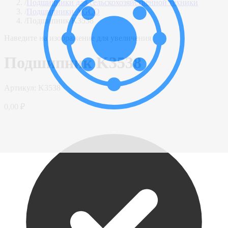
/
Подшипники для сельскохозяйственной техники
/
Подшипники AGCO
/
Подшипник K3538
Наведите на изображение для увеличения
Подшипник K3538
Артикул:
K3538
0,00 ₽