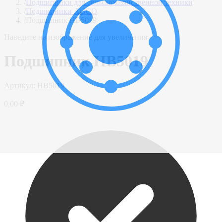
/
Подшипники для сельскохозяйственной техники
/
Подшипники AGCO
/
Подшипник HB5019
Наведите на изображение для увеличения
Подшипник HB5019
Артикул:
HB5019
0,00 ₽