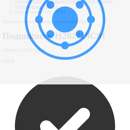
/
Подшипники для сельскохозяйственной техники
/
Подшипники AGCO
/
Подшипник H202719C91
Наведите на изображение для увеличения
Подшипник H202719C91
Артикул:
H202719C91
0,00 ₽