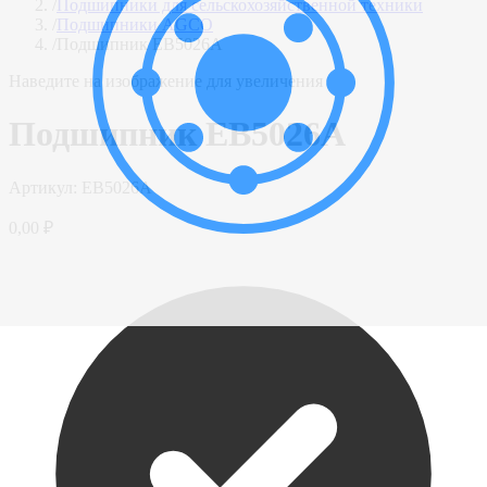
/
Подшипники для сельскохозяйственной техники
/
Подшипники AGCO
/
Подшипник EB5026A
Наведите на изображение для увеличения
Подшипник EB5026A
Артикул:
EB5026A
0,00 ₽