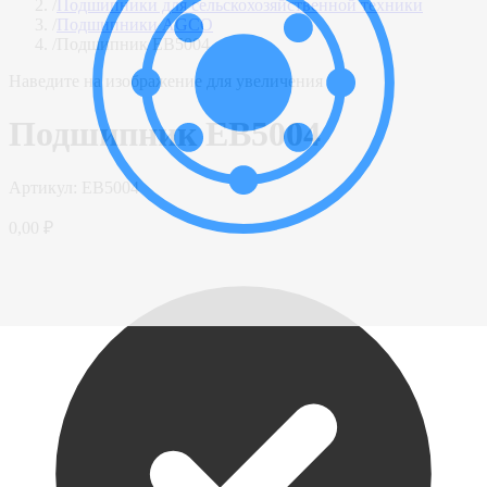
/
Подшипники для сельскохозяйственной техники
/
Подшипники AGCO
/
Подшипник EB5004
Наведите на изображение для увеличения
Подшипник EB5004
Артикул:
EB5004
0,00 ₽