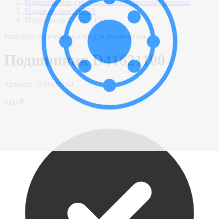
/
Подшипники для сельскохозяйственной техники
/
Подшипники AGCO
/
Подшипник D41621100
Наведите на изображение для увеличения
Подшипник D41621100
Артикул:
D41621100
0,00 ₽