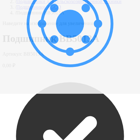
/
Подшипники для сельскохозяйственной техники
/
Подшипники AGCO
/
Подшипник BB5013A
Наведите на изображение для увеличения
Подшипник BB5013A
Артикул:
BB5013A
0,00 ₽