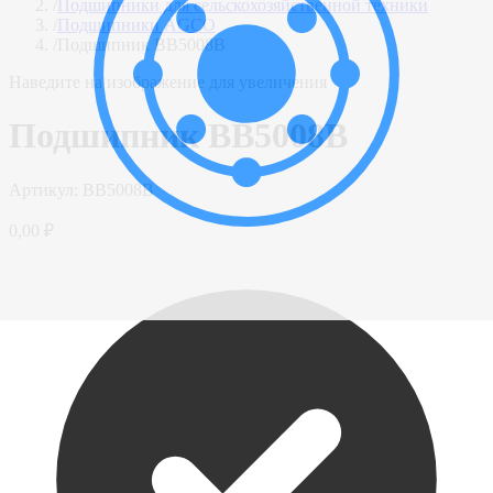
/
Подшипники для сельскохозяйственной техники
/
Подшипники AGCO
/
Подшипник BB5008B
Наведите на изображение для увеличения
Подшипник BB5008B
Артикул:
BB5008B
0,00 ₽