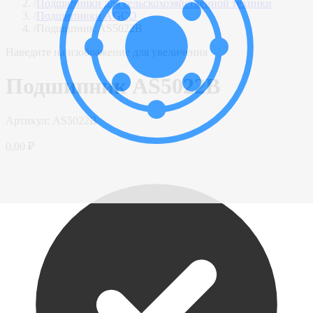
/
Подшипники для сельскохозяйственной техники
/
Подшипники AGCO
/
Подшипник AS5022B
Наведите на изображение для увеличения
Подшипник AS5022B
Артикул:
AS5022B
0,00 ₽