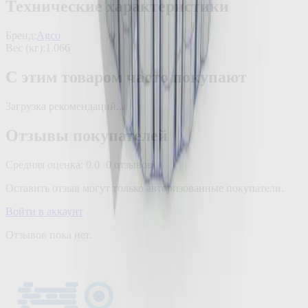
Технические характеристики
Бренд:
Agco
Вес (кг)
:
1.066
С этим товаром часто покупают
Загрузка рекомендаций...
Отзывы покупателей
Средняя оценка:
0.0
·
0
отзывов
Оставить отзыв могут только авторизованные покупатели.
Войти в аккаунт
Отзывов пока нет.