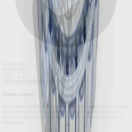
В наличии
Количество:
Войти для добавления в корзину
Описание
Роликовый конический подшипник. Используется в ступицах
колес, трансмиссиях и дифференциалах. Применяется на
сельскохозяйственной технике AGCO, включая тракторы и
комбайны.