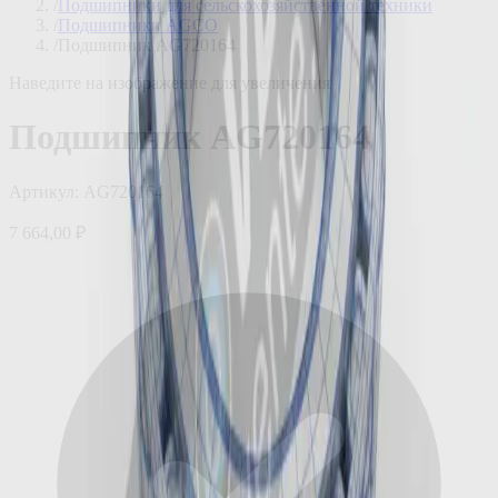
/
Подшипники для сельскохозяйственной техники
/
Подшипники AGCO
/
Подшипник AG720164
Наведите на изображение для увеличения
Подшипник AG720164
Артикул:
AG720164
7 664,00 ₽