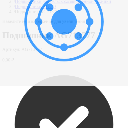
/
Подшипники для сельскохозяйственной техники
/
Подшипники AGCO
/
Подшипник AG713777
Наведите на изображение для увеличения
Подшипник AG713777
Артикул:
AG713777
0,00 ₽