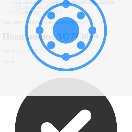
/
Подшипники для сельскохозяйственной техники
/
Подшипники AGCO
/
Подшипник AG713019
Наведите на изображение для увеличения
Подшипник AG713019
Артикул:
AG713019
0,00 ₽