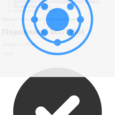
/
Подшипники для сельскохозяйственной техники
/
Подшипники AGCO
/
Подшипник AG711901
Наведите на изображение для увеличения
Подшипник AG711901
Артикул:
AG711901
0,00 ₽