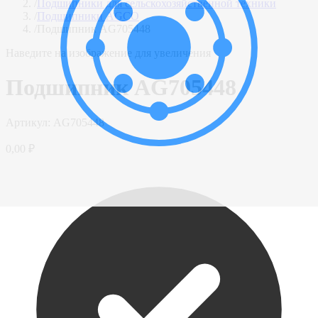
/
Подшипники для сельскохозяйственной техники
/
Подшипники AGCO
/
Подшипник AG705448
Наведите на изображение для увеличения
Подшипник AG705448
Артикул:
AG705448
0,00 ₽