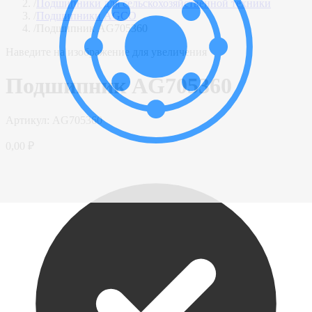
/
Подшипники для сельскохозяйственной техники
/
Подшипники AGCO
/
Подшипник AG705360
Наведите на изображение для увеличения
Подшипник AG705360
Артикул:
AG705360
0,00 ₽