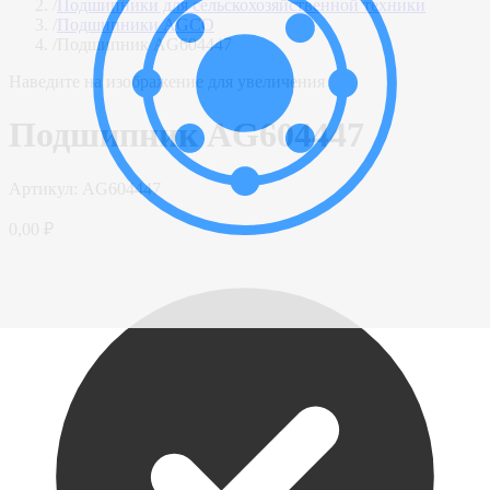
/
Подшипники для сельскохозяйственной техники
/
Подшипники AGCO
/
Подшипник AG604447
Наведите на изображение для увеличения
Подшипник AG604447
Артикул:
AG604447
0,00 ₽