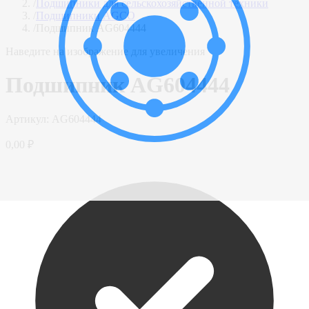
/
Подшипники для сельскохозяйственной техники
/
Подшипники AGCO
/
Подшипник AG604444
Наведите на изображение для увеличения
Подшипник AG604444
Артикул:
AG604444
0,00 ₽