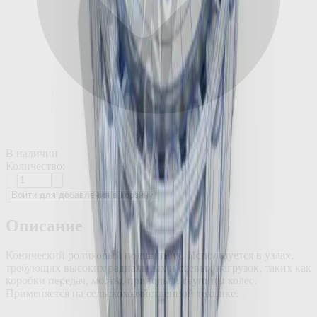
В наличии
Количество:
Войти для добавления в корзину
Описание
Конический роликовый подшипник. Используется в узлах,
требующих высоких радиальных и осевых нагрузок, таких как
коробки передач, мосты, приводы и ступицы колес.
Применяется на сельскохозяйственной технике.