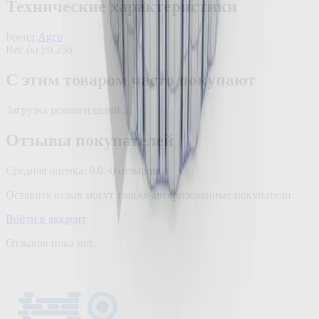
Технические характеристики
Бренд:
Agco
Вес (кг)
:
0.256
С этим товаром часто покупают
Загрузка рекомендаций...
Отзывы покупателей
Средняя оценка:
0.0
·
0
отзывов
Оставить отзыв могут только авторизованные покупатели.
Войти в аккаунт
Отзывов пока нет.