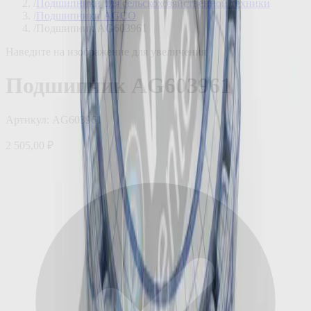
/
Подшипники для сельскохозяйственной техники
/
Подшипники AGCO
/
Подшипник AG603961
Наведите на изображение для увеличения
Подшипник AG603961
Артикул:
AG603961
2 505,00 ₽