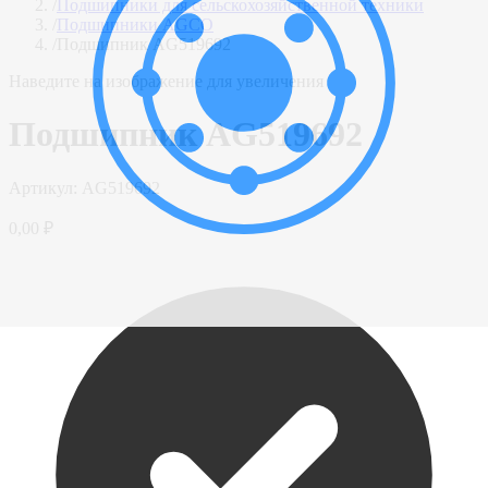
/
Подшипники для сельскохозяйственной техники
/
Подшипники AGCO
/
Подшипник AG519692
Наведите на изображение для увеличения
Подшипник AG519692
Артикул:
AG519692
0,00 ₽