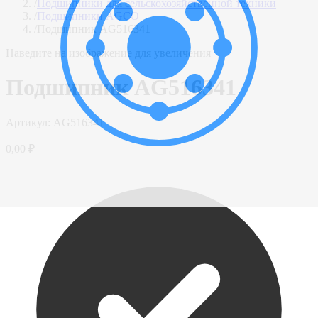
/
Подшипники для сельскохозяйственной техники
/
Подшипники AGCO
/
Подшипник AG516341
Наведите на изображение для увеличения
Подшипник AG516341
Артикул:
AG516341
0,00 ₽