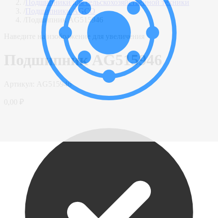
/
Подшипники для сельскохозяйственной техники
/
Подшипники AGCO
/
Подшипник AG515946
Наведите на изображение для увеличения
Подшипник AG515946
Артикул:
AG515946
0,00 ₽