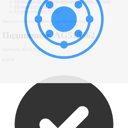
/
Подшипники для сельскохозяйственной техники
/
Подшипники AGCO
/
Подшипник AG515562
Наведите на изображение для увеличения
Подшипник AG515562
Артикул:
AG515562
0,00 ₽