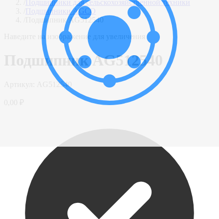
/
Подшипники для сельскохозяйственной техники
/
Подшипники AGCO
/
Подшипник AG512540
Наведите на изображение для увеличения
Подшипник AG512540
Артикул:
AG512540
0,00 ₽