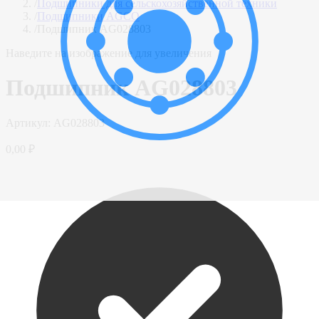
/
Подшипники для сельскохозяйственной техники
/
Подшипники AGCO
/
Подшипник AG028803
Наведите на изображение для увеличения
Подшипник AG028803
Артикул:
AG028803
0,00 ₽