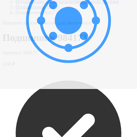
/
Подшипники для сельскохозяйственной техники
/
Подшипники AGCO
/
Подшипник 984173
Наведите на изображение для увеличения
Подшипник 984173
Артикул:
984173
0,00 ₽