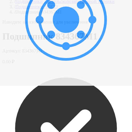
/
Подшипники для сельскохозяйственной техники
/
Подшипники AGCO
/
Подшипник 834367M1
Наведите на изображение для увеличения
Подшипник 834367M1
Артикул:
834367M1
0,00 ₽