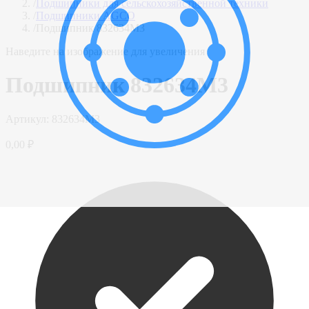
/
Подшипники для сельскохозяйственной техники
/
Подшипники AGCO
/
Подшипник 832634M3
Наведите на изображение для увеличения
Подшипник 832634M3
Артикул:
832634M3
0,00 ₽