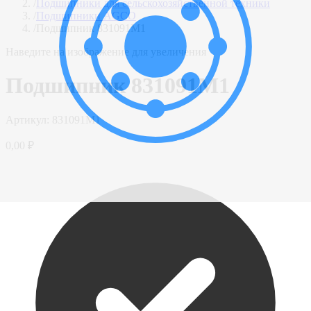
/
Подшипники для сельскохозяйственной техники
/
Подшипники AGCO
/
Подшипник 831091M1
Наведите на изображение для увеличения
Подшипник 831091M1
Артикул:
831091M1
0,00 ₽