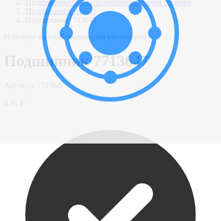
/
Подшипники для сельскохозяйственной техники
/
Подшипники AGCO
/
Подшипник 7713647
Наведите на изображение для увеличения
Подшипник 7713647
Артикул:
7713647
0,00 ₽