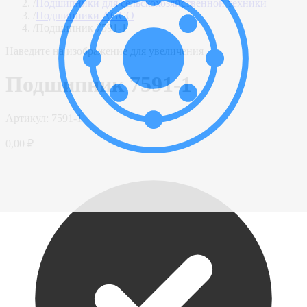
/
Подшипники для сельскохозяйственной техники
/
Подшипники AGCO
/
Подшипник 7591-1
Наведите на изображение для увеличения
Подшипник 7591-1
Артикул:
7591-1
0,00 ₽