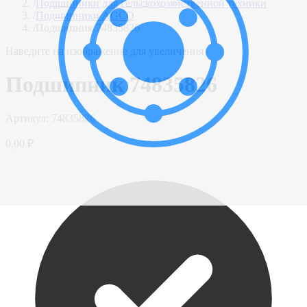
/
Подшипники для сельскохозяйственной техники
/
Подшипники AGCO
/
Подшипник 74835826
Наведите на изображение для увеличения
Подшипник 74835826
Артикул:
74835826
0,00 ₽