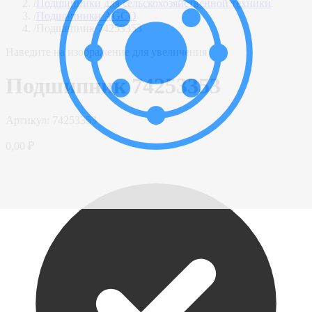
/
Подшипники для сельскохозяйственной техники
/
Подшипники AGCO
/
Подшипник 74253353
Наведите на изображение для увеличения
Подшипник 74253353
Артикул:
74253353
0,00 ₽