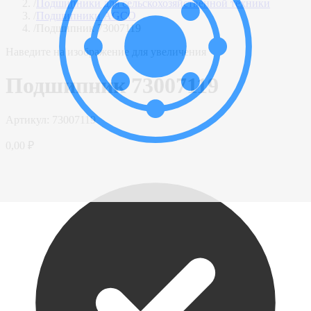
/
Подшипники для сельскохозяйственной техники
/
Подшипники AGCO
/
Подшипник 73007119
Наведите на изображение для увеличения
Подшипник 73007119
Артикул:
73007119
0,00 ₽