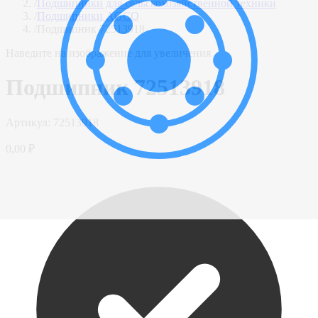
/
Подшипники для сельскохозяйственной техники
/
Подшипники AGCO
/
Подшипник 72513918
Наведите на изображение для увеличения
Подшипник 72513918
Артикул:
72513918
0,00 ₽