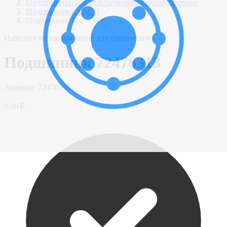
/
Подшипники для сельскохозяйственной техники
/
Подшипники AGCO
/
Подшипник 72476313
Наведите на изображение для увеличения
Подшипник 72476313
Артикул:
72476313
0,00 ₽