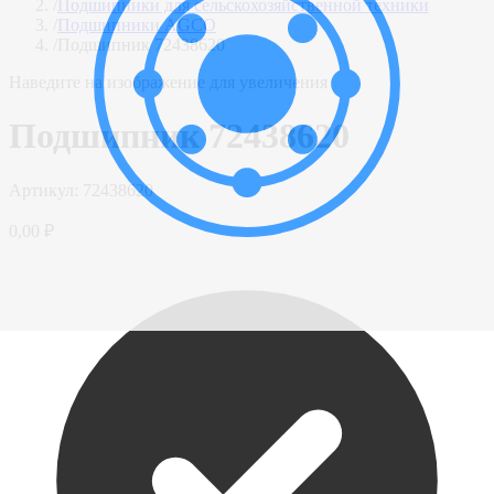
/
Подшипники для сельскохозяйственной техники
/
Подшипники AGCO
/
Подшипник 72438620
Наведите на изображение для увеличения
Подшипник 72438620
Артикул:
72438620
0,00 ₽