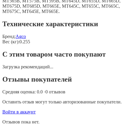
MT565B, MT575B, MT595B, MT645D, MT655D, MT665D,
MT675D, MT685D, MT665E, MT645C, MT655C, MT665C,
MT675C, MT645E, MT665E.
Технические характеристики
Бренд:
Agco
Вес (кг)
:
0.255
С этим товаром часто покупают
Загрузка рекомендаций...
Отзывы покупателей
Средняя оценка:
0.0
·
0
отзывов
Оставить отзыв могут только авторизованные покупатели.
Войти в аккаунт
Отзывов пока нет.