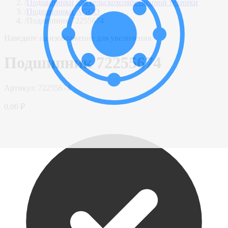
/
Подшипники для сельскохозяйственной техники
/
Подшипники AGCO
/
Подшипник 72255674
Наведите на изображение для увеличения
Подшипник 72255674
Артикул:
72255674
0,00 ₽