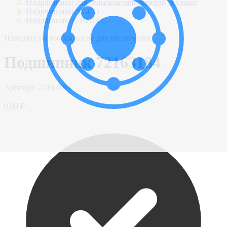
/
Подшипники для сельскохозяйственной техники
/
Подшипники AGCO
/
Подшипник 72163184
Наведите на изображение для увеличения
Подшипник 72163184
Артикул:
72163184
0,00 ₽