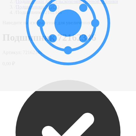
/
Подшипники для сельскохозяйственной техники
/
Подшипники AGCO
/
Подшипник 72162346
Наведите на изображение для увеличения
Подшипник 72162346
Артикул:
72162346
0,00 ₽