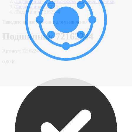
/
Подшипники для сельскохозяйственной техники
/
Подшипники AGCO
/
Подшипник 72162244
Наведите на изображение для увеличения
Подшипник 72162244
Артикул:
72162244
0,00 ₽