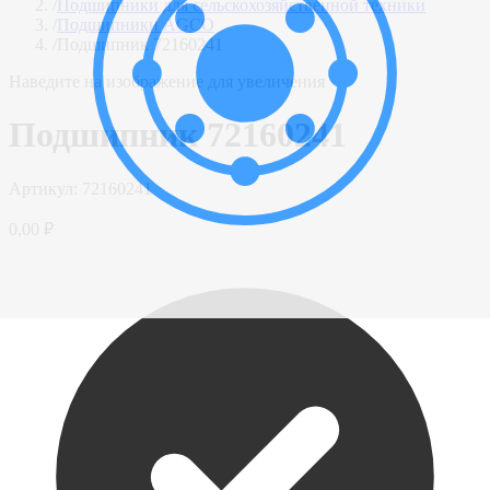
/
Подшипники для сельскохозяйственной техники
/
Подшипники AGCO
/
Подшипник 72160241
Наведите на изображение для увеличения
Подшипник 72160241
Артикул:
72160241
0,00 ₽